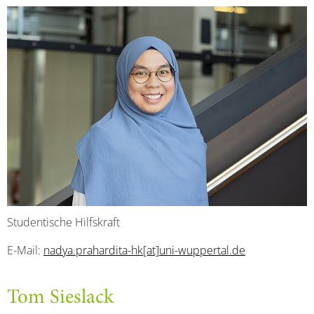
Studentische Hilfskraft
E-Mail:
nadya.prahardita-hk[at]uni-wuppertal.de
Tom Sieslack