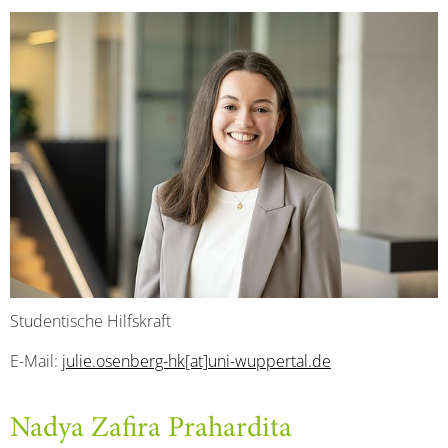
Studentische Hilfskraft
E-Mail:
julie.osenberg-hk[at]uni-wuppertal.de
Nadya Zafira Prahardita