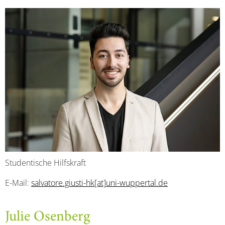
Studentische Hilfskraft
E-Mail:
salvatore.giusti-hk[at]uni-wuppertal.de
Julie Osenberg